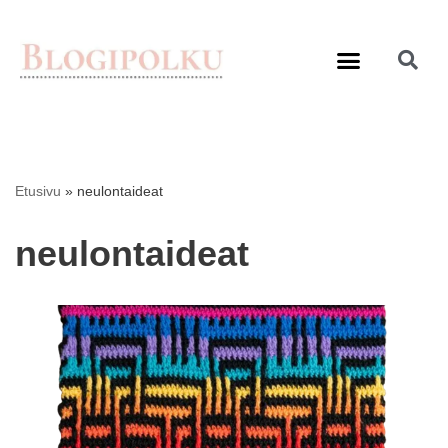
Siirry
suoraan
sisältöön
Etusivu
»
neulontaideat
neulontaideat