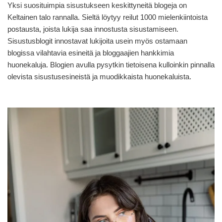
Yksi suosituimpia sisustukseen keskittyneitä blogeja on
Keltainen talo rannalla. Sieltä löytyy reilut 1000 mielenkiintoista
postausta, joista lukija saa innostusta sisustamiseen.
Sisustusblogit innostavat lukijoita usein myös ostamaan
blogissa vilahtavia esineitä ja bloggaajien hankkimia
huonekaluja. Blogien avulla pysytkin tietoisena kulloinkin pinnalla
olevista sisustusesineistä ja muodikkaista huonekaluista.