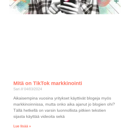
Mitä on TikTok markkinointi
Sari
04/03/2024
Aikaisempina vuosina yritykset käyttivät blogeja myös
markkinoinnissa, mutta onko aika ajanut jo blogien ohi?
Tällä hetkellä on varsin luonnollista pitkien tekstien
sijasta käyttää videoita sekä
Lue lisää »