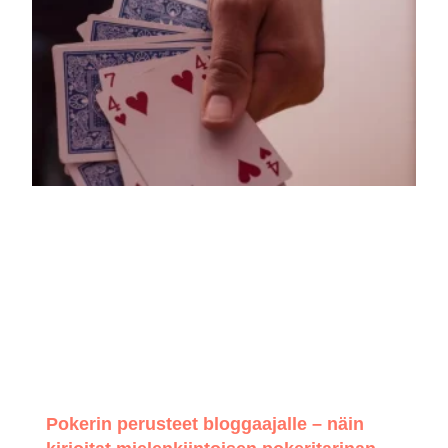
Pokerin perusteet bloggaajalle – näin