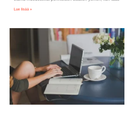
Lue lisää »