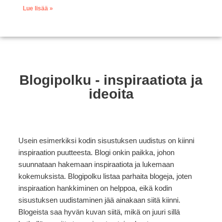
Lue lisää »
Blogipolku - inspiraatiota ja
ideoita
Usein esimerkiksi kodin sisustuksen uudistus on kiinni
inspiraation puutteesta. Blogi onkin paikka, johon
suunnataan hakemaan inspiraatiota ja lukemaan
kokemuksista. Blogipolku listaa parhaita blogeja, joten
inspiraation hankkiminen on helppoa, eikä kodin
sisustuksen uudistaminen jää ainakaan siitä kiinni.
Blogeista saa hyvän kuvan siitä, mikä on juuri sillä