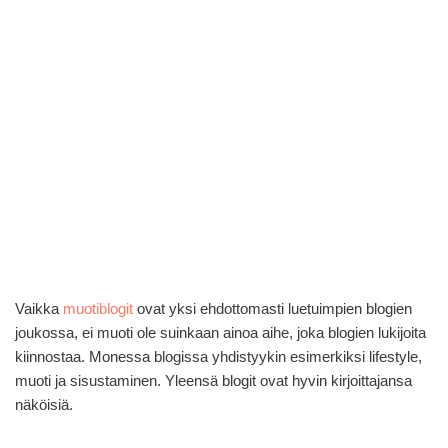
Vaikka
muotiblogit
ovat yksi ehdottomasti luetuimpien blogien
joukossa, ei muoti ole suinkaan ainoa aihe, joka blogien lukijoita
kiinnostaa. Monessa blogissa yhdistyykin esimerkiksi lifestyle,
muoti ja sisustaminen. Yleensä blogit ovat hyvin kirjoittajansa
näköisiä.