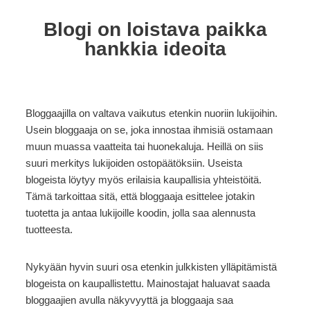
Blogi on loistava paikka
hankkia ideoita
Bloggaajilla on valtava vaikutus etenkin nuoriin lukijoihin.
Usein bloggaaja on se, joka innostaa ihmisiä ostamaan
muun muassa vaatteita tai huonekaluja. Heillä on siis
suuri merkitys lukijoiden ostopäätöksiin. Useista
blogeista löytyy myös erilaisia kaupallisia yhteistöitä.
Tämä tarkoittaa sitä, että bloggaaja esittelee jotakin
tuotetta ja antaa lukijoille koodin, jolla saa alennusta
tuotteesta.
Nykyään hyvin suuri osa etenkin julkkisten ylläpitämistä
blogeista on kaupallistettu. Mainostajat haluavat saada
bloggaajien avulla näkyvyyttä ja bloggaaja saa