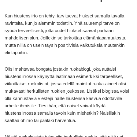
Kun hiustensiirto on tehty, tarvitsevat hiukset samalla tavalla
ravinteita, kun jo aiemmin todettiin. Yhä suurempi tarve on
syödä terveellisesti, jotta uudet hiukset saavat parhaan
mahdollisen alun. Joillekin se tarkoittaa elämäntapamuutosta,
mutta niillä on usein täysin positiivisia vaikutuksia muutenkin
elintapoihin.
Olisi mahtavaa bongata jostakin ruokablogi, joka auttaisi
hiustensiirrossa käynyttä laatimaan esimerkiksi tarpeelliset,
viikoittaiset ruokalistat, jossa edellä mainitut ruoka-aineet olisi
mukavasti herkullisten ruokien joukossa. Lisäksi blogissa voisi
olla kannustavia viestejä näille hiustensa kasvua odottaville
urheille ihmisille. Tiesithän, että naiset voivat käydä
hiustensiirrossa samalla tavoin kuin miehetkin? Naisillakin
saattaa ohimo tai päälaki harventua.
Näistä ruokalajeista tulee niin herkullisia ruokia, että niitä voi