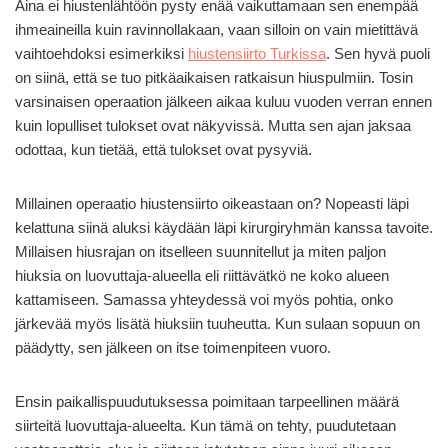
Aina ei hiustenlähtöön pysty enää vaikuttamaan sen enempää
ihmeaineilla kuin ravinnollakaan, vaan silloin on vain mietittävä
vaihtoehdoksi esimerkiksi
hiustensiirto Turkissa
. Sen hyvä puoli
on siinä, että se tuo pitkäaikaisen ratkaisun hiuspulmiin. Tosin
varsinaisen operaation jälkeen aikaa kuluu vuoden verran ennen
kuin lopulliset tulokset ovat näkyvissä. Mutta sen ajan jaksaa
odottaa, kun tietää, että tulokset ovat pysyviä.
Millainen operaatio hiustensiirto oikeastaan on? Nopeasti läpi
kelattuna siinä aluksi käydään läpi kirurgiryhmän kanssa tavoite.
Millaisen hiusrajan on itselleen suunnitellut ja miten paljon
hiuksia on luovuttaja-alueella eli riittävätkö ne koko alueen
kattamiseen. Samassa yhteydessä voi myös pohtia, onko
järkevää myös lisätä hiuksiin tuuheutta. Kun sulaan sopuun on
päädytty, sen jälkeen on itse toimenpiteen vuoro.
Ensin paikallispuudutuksessa poimitaan tarpeellinen määrä
siirteitä luovuttaja-alueelta. Kun tämä on tehty, puudutetaan