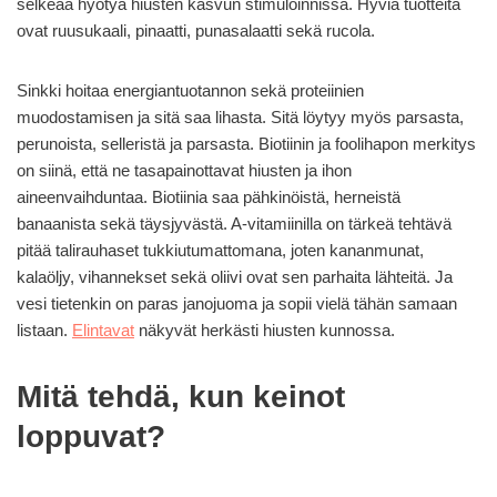
selkeää hyötyä hiusten kasvun stimuloinnissa. Hyviä tuotteita
ovat ruusukaali, pinaatti, punasalaatti sekä rucola.
Sinkki hoitaa energiantuotannon sekä proteiinien
muodostamisen ja sitä saa lihasta. Sitä löytyy myös parsasta,
perunoista, selleristä ja parsasta. Biotiinin ja foolihapon merkitys
on siinä, että ne tasapainottavat hiusten ja ihon
aineenvaihduntaa. Biotiinia saa pähkinöistä, herneistä
banaanista sekä täysjyvästä. A-vitamiinilla on tärkeä tehtävä
pitää talirauhaset tukkiutumattomana, joten kananmunat,
kalaöljy, vihannekset sekä oliivi ovat sen parhaita lähteitä. Ja
vesi tietenkin on paras janojuoma ja sopii vielä tähän samaan
listaan.
Elintavat
näkyvät herkästi hiusten kunnossa.
Mitä tehdä, kun keinot
loppuvat?