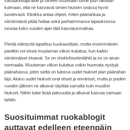
vastaanottaja-alue ja siirteen istutetaan sinne juuri oikeaan
kulmaan, että ne kasvavat omien hiusten seassa hyvin
luontevasti. Klinikka antaa ohjeet, miten päänahkaa ja
siirrännäisiä pitää hoitaa sekä parhaimmassa tapauksessa
seuraa koko vuoden ajan tätä kasvatusmatkaa.
Pientä edistystä tapahtuu kuukausittain, mutta ensimmäinen
paniikki voi iskeä muutaman viikon kuluttua, kun kaikki
siirrännäiset irtoavat. Se on shokkihiustenlähtö ja se on aivan
normaalia. Muutaman viikon kuluttua voikin huomata nystyjä
päänahassa, joten sieltä on tulossa uudet hiukset pian päänahan
läpi. Aluksi uudet hiukset ovat ohuet ja eriväriset, mutta jo puolen
vuoden jälkeen ne alkavat näyttää samalta kuin muutkin
hiukset. Niihin tulee lisää paksuutta ja alkavat kasvaa samaan
tahtiin.
Suosituimmat ruokablogit
auttavat edelleen eteenpäin