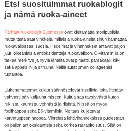
Etsi suosituimmat ruokablogit
ja nämä ruoka-aineet
Parhaat ruokablogit Suomessa
ovat kieltämättä monipuolisia,
mutta tästä saat vinkkejä, millaisia ruoka-aineita sinun kannattaa
ruokavaliossasi suosia. Hedelmät ja vihannekset antavat paljon
juuri oikeanlaisia antioksidantteja ruokavalioon. C-vitamiinilla on
tärkeä merkitys ja hyviä lähteitä ovat pinaatti, parsakaali, kiivi
sekä appelsiini ja sitruuna. Näillä autat oman kollageenisi
tuotantoa.
Liukenemattomat kuidut säännöstelevät insuliinia, joka liitetään
vahvasti pälvikaljuuntumiseen. Kuitua saa täysjyvästä kuten
rukiista, kaurasta, vehnästä ja riisistä. Niissä on myös
foolihappoa sekä B6-vitamiinia. Ne taas kuljettavat
karvatuppeen happea. Vihreissä lehtivihanneksissa puolestaan
on paljon antioksidantteja sekä korkea rautapitoisuus. Siitä on