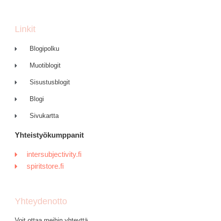
Linkit
Blogipolku
Muotiblogit
Sisustusblogit
Blogi
Sivukartta
Yhteistyökumppanit
intersubjectivity.fi
spiritstore.fi
Yhteydenotto
Voit ottaa meihin yhteyttä