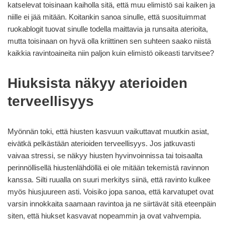
katselevat toisinaan kaiholla sitä, että muu elimistö sai kaiken ja
niille ei jää mitään. Koitankin sanoa sinulle, että suosituimmat
ruokablogit tuovat sinulle todella maittavia ja runsaita aterioita,
mutta toisinaan on hyvä olla kriittinen sen suhteen saako niistä
kaikkia ravintoaineita niin paljon kuin elimistö oikeasti tarvitsee?
Hiuksista näkyy aterioiden
terveellisyys
Myönnän toki, että hiusten kasvuun vaikuttavat muutkin asiat,
eivätkä pelkästään aterioiden terveellisyys. Jos jatkuvasti
vaivaa stressi, se näkyy hiusten hyvinvoinnissa tai toisaalta
perinnöllisellä hiustenlähdöllä ei ole mitään tekemistä ravinnon
kanssa. Silti ruualla on suuri merkitys siinä, että ravinto kulkee
myös hiusjuureen asti. Voisiko jopa sanoa, että karvatupet ovat
varsin innokkaita saamaan ravintoa ja ne siirtävät sitä eteenpäin
siten, että hiukset kasvavat nopeammin ja ovat vahvempia.