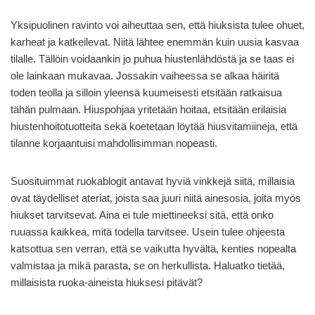
Yksipuolinen ravinto voi aiheuttaa sen, että hiuksista tulee ohuet,
karheat ja katkeilevat. Niitä lähtee enemmän kuin uusia kasvaa
tilalle. Tällöin voidaankin jo puhua hiustenlähdöstä ja se taas ei
ole lainkaan mukavaa. Jossakin vaiheessa se alkaa häiritä
toden teolla ja silloin yleensä kuumeisesti etsitään ratkaisua
tähän pulmaan. Hiuspohjaa yritetään hoitaa, etsitään erilaisia
hiustenhoitotuotteita sekä koetetaan löytää hiusvitamiineja, että
tilanne korjaantuisi mahdollisimman nopeasti.
Suosituimmat ruokablogit antavat hyviä vinkkejä siitä, millaisia
ovat täydelliset ateriat, joista saa juuri niitä ainesosia, joita myös
hiukset tarvitsevat. Aina ei tule miettineeksi sitä, että onko
ruuassa kaikkea, mitä todella tarvitsee. Usein tulee ohjeesta
katsottua sen verran, että se vaikutta hyvältä, kenties nopealta
valmistaa ja mikä parasta, se on herkullista. Haluatko tietää,
millaisista ruoka-aineista hiuksesi pitävät?