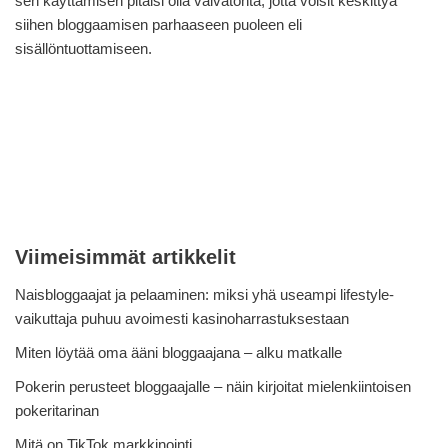
sen käyttämisen pitäisi olla vaivatonta, jotta voisit keskittyä
siihen bloggaamisen parhaaseen puoleen eli
sisällöntuottamiseen.
Viimeisimmät artikkelit
Naisbloggaajat ja pelaaminen: miksi yhä useampi lifestyle-
vaikuttaja puhuu avoimesti kasinoharrastuksestaan
Miten löytää oma ääni bloggaajana – alku matkalle
Pokerin perusteet bloggaajalle – näin kirjoitat mielenkiintoisen
pokeritarinan
Mitä on TikTok markkinointi