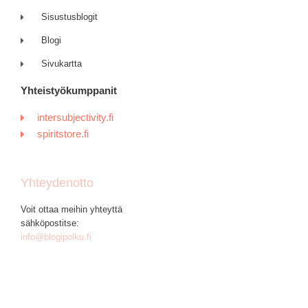
Sisustusblogit
Blogi
Sivukartta
Yhteistyökumppanit
intersubjectivity.fi
spiritstore.fi
Yhteydenotto
Voit ottaa meihin yhteyttä
sähköpostitse:
info@blogipolku.fi