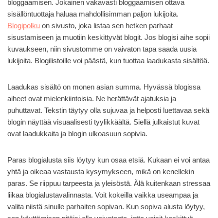
bloggaamisen. Jokainen vakavasti bloggaamisen ottava
sisällöntuottaja haluaa mahdollisimman paljon lukijoita.
Blogipolku
on sivusto, joka listaa sen hetken parhaat
sisustamiseen ja muotiin keskittyvät blogit. Jos blogisi aihe sopii
kuvaukseen, niin sivustomme on vaivaton tapa saada uusia
lukijoita. Blogilistoille voi päästä, kun tuottaa laadukasta sisältöä.
Laadukas sisältö on monen asian summa. Hyvässä blogissa
aiheet ovat mielenkiintoisia. Ne herättävät ajatuksia ja
puhuttavat. Tekstin täytyy olla sujuvaa ja helposti luettavaa sekä
blogin näyttää visuaalisesti tyylikkäältä. Siellä julkaistut kuvat
ovat laadukkaita ja blogin ulkoasuun sopivia.
Paras blogialusta siis löytyy kun osaa etsiä. Kukaan ei voi antaa
yhtä ja oikeaa vastausta kysymykseen, mikä on kenellekin
paras. Se riippuu tarpeesta ja yleisöstä. Älä kuitenkaan stressaa
liikaa blogialustavalinnasta. Voit kokeilla vaikka useampaa ja
valita niistä sinulle parhaiten sopivan. Kun sopiva alusta löytyy,