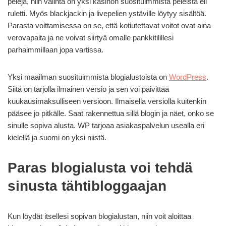
pelejä, niin valinta on yksi kasinon suosituimmista peleistä eli
ruletti. Myös blackjackin ja livepelien ystäville löytyy sisältöä.
Parasta voittamisessa on se, että kotiutettavat voitot ovat aina
verovapaita ja ne voivat siirtyä omalle pankkitilillesi
parhaimmillaan jopa vartissa.
Yksi maailman suosituimmista blogialustoista on
WordPress
.
Siitä on tarjolla ilmainen versio ja sen voi päivittää
kuukausimaksulliseen versioon. Ilmaisella versiolla kuitenkin
pääsee jo pitkälle. Saat rakennettua sillä blogin ja näet, onko se
sinulle sopiva alusta. WP tarjoaa asiakaspalvelun usealla eri
kielellä ja suomi on yksi niistä.
Paras blogialusta voi tehdä
sinusta tähtibloggaajan
Kun löydät itsellesi sopivan blogialustan, niin voit aloittaa