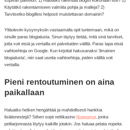
sopivan palvelun. 1) Haluatko rakentaa blogisi kokonaan itse? 2)
Käytätkö rakentamiseen valmiita pohjia ja malleja? 2)
Tarvitsetko blogillesi helposti muistettavan domainin?
Ylläoleviin kysymyksiin vastaamalla opit tuntemaan, mikä on
sinulle paras blogialusta. Sinun täytyy tietää, mitä sinä tarvitset,
jotta voit etsiä ja vertailla eri palveluiden välillä. Paras tapa etsiä
vaihtoehtoja on Google. Kun kirjoitat hakusanaksi ’ilmainen
blogialusta’, niin saat useita vaihtoehtoja, joiden väliltä voit
vertailla.
Pieni rentoutuminen on aina
paikallaan
Haluatko hetken hengähtää ja mahdollisesti hankkia
lisätienestejä? Siihen sopii nettikasino
Nopeampi
, jonka
pelitarjonnasta löytyy kaikille jotakin. Jos haluaa pelata nopeita