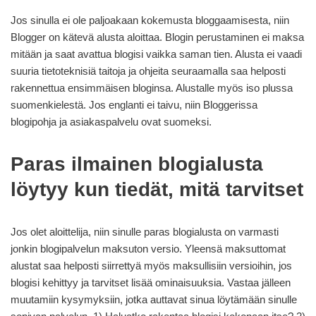
Jos sinulla ei ole paljoakaan kokemusta bloggaamisesta, niin
Blogger on kätevä alusta aloittaa. Blogin perustaminen ei maksa
mitään ja saat avattua blogisi vaikka saman tien. Alusta ei vaadi
suuria tietoteknisiä taitoja ja ohjeita seuraamalla saa helposti
rakennettua ensimmäisen bloginsa. Alustalle myös iso plussa
suomenkielestä. Jos englanti ei taivu, niin Bloggerissa
blogipohja ja asiakaspalvelu ovat suomeksi.
Paras ilmainen blogialusta
löytyy kun tiedät, mitä tarvitset
Jos olet aloittelija, niin sinulle paras blogialusta on varmasti
jonkin blogipalvelun maksuton versio. Yleensä maksuttomat
alustat saa helposti siirrettyä myös maksullisiin versioihin, jos
blogisi kehittyy ja tarvitset lisää ominaisuuksia. Vastaa jälleen
muutamiin kysymyksiin, jotka auttavat sinua löytämään sinulle